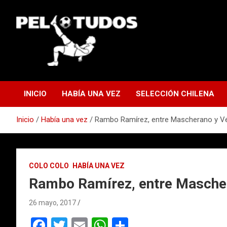
Saltar
al
contenido
www.pelotudos.cl
INICIO
HABÍA UNA VEZ
SELECCIÓN CHILENA
Inicio
Había una vez
Rambo Ramírez, entre Mascherano y V
COLO COLO
HABÍA UNA VEZ
Rambo Ramírez, entre Masche
26 mayo, 2017
F
T
E
W
C