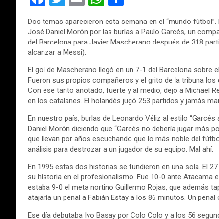
a
wi
m
h
o
Dos temas aparecieron esta semana en el “mundo fútbol”. En
ce
tt
ail
at
m
José Daniel Morón por las burlas a Paulo Garcés, un compa
b
er
s
p
del Barcelona para Javier Mascherano después de 318 partid
alcanzar
a Messi).
o
A
ar
El gol de Mascherano llegó en un 7-1 del Barcelona sobre e
o
p
tir
Fueron sus propios compañeros y el grito de la tribuna los 
k
p
Con ese tanto anotado, fuerte y al medio, dejó a Michael 
en los catalanes. El holandés jugó 253 partidos y jamás mar
En nuestro país, burlas de Leonardo Véliz al estilo “Garcés a
Daniel Morón diciendo que “Garcés no debería jugar más p
que llevan por años escuchando que lo más noble del fútbol 
análisis para destrozar a un jugador de su equipo. Mal ahí.
En 1995 estas dos historias se fundieron en una sola. El 
su historia en el profesionalismo. Fue 10-0 ante Atacama e
estaba 9-0 el meta nortino Guillermo Rojas, que además tapó
atajaría un penal a Fabián Estay a los 86 minutos. Un penal
Ese día debutaba Ivo Basay por Colo Colo y a los 56 segund