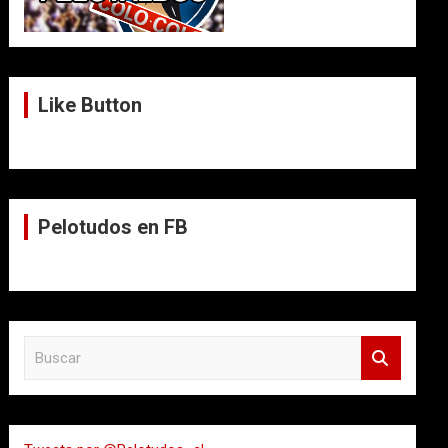
Like Button
Pelotudos en FB
B
u
s
c
a