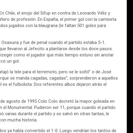
 Chile, el enojo del Sifup en contra de Leonardo Véliz y
ñero de profesión. En España, el primer gol con la camiseta
os jugados con la blaugrana (le faltan 501 goles para
l Osasuna y fue de penal cuando el partido estaba 5-1.
que llevaron al Jefecito a plantarse desde los doce pasos.
Reizeger como el jugador que más tiempo estuvo sin anotar
có un gol.
tajó la tele para el terremoto, pero se le soltó” o de José
orque se manda cagadas, cagadas”, sorprendieron a aquellos
es el futbolista. Dos referentes albos dejaron atrás el
27 de agosto de 1995 Colo Colo decretó la mayor goleada en
n el Monumental. Pudieron ser 11, porque cuando el partido
 varias durante el partido y se salvó en otras tantas, le
 con mucha historia.
os ya había convertido el 1-0. Luego vendrían los tantos de