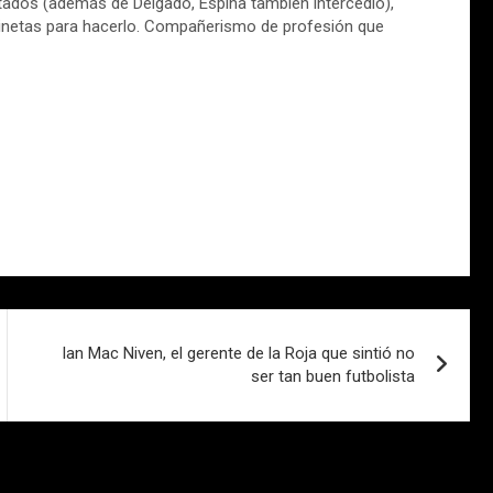
tados (además de Delgado, Espina también intercedió),
s jinetas para hacerlo. Compañerismo de profesión que
Ian Mac Niven, el gerente de la Roja que sintió no
ser tan buen futbolista