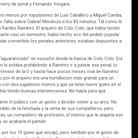
everry de penal y Fernando Vergara.
es menos por expulsiones de Luis Caballero y Miguel Candia,
r falta sobre Gabriel Mendoza a los 85 minutos. Tal como le
 Rambo Ramírez. El arquero de Colo Colo, que había tenido
rante casi un semestre, había hecho eco del pedido popular.
ían convertido los penales anteriores, estaban dispuestos a
 “aguaranizado” se escuchó desde la banca de Colo Colo. Era
 le estaba prohibiendo a Ramírez ir a patear ese penal, lo
 defensor de la U y hasta hace pocos meses rival de Ramírez
 por el arquero era una humillación más grande para un
ba con dos jugadores menos y que ya tenía nueve goles en el
bía tenido buenas intervenciones. No había para qué.
te el público con un gesto y decidió volver a su arco. No
edido de la hinchada y la venia de sus compañeros, pero
jas, un compañero de profesión, el mismo que le atajaría ese
y se acabaría el partido.
 por los 10 goles que encajó, pero también por el gesto de