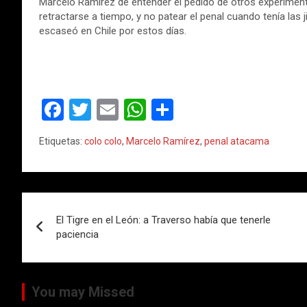
Marcelo Ramírez de entender el pedido de otros experimen
retractarse a tiempo, y no patear el penal cuando tenía la
escaseó en Chile por estos días.
F
T
E
W
C
a
wi
m
h
o
Etiquetas:
colo colo
,
Marcelo Ramírez
,
penal atacama
ce
tt
ail
at
m
b
er
s
p
o
A
ar
Navegación
o
p
tir
El Tigre en el León: a Traverso había que tenerle
de
paciencia
k
p
entradas
You may Missed