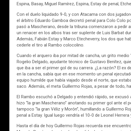
Espina, Basay, Miguel Ramírez, Espina, Estay de penal, Etch
Con el duelo liquidado 9-0, y con Atacama con dos jugador
el árbitro Eduardo Gamboa decretó penal para Colo Colo po
pasó a Mascherano, desde la tribuna comenzaron a pedir al
un renacer en los albos tras ser suplente de Luis Barbat du
Además, Fabián Estay y Marco Etecheverry, los dos que hab
cederle el tiro al Rambo colocolino.
Cuando el arquero iba por mitad de cancha, un grito medio
Rogelio Delgado, ayudante técnico de Gustavo Benítez, quien
que iba a ser el primer gol de su carrera. ¿La razón? El ex
en la cancha, sabía que en ese momento un penal ejecutado
equipo humilde que había viajado desde el norte, que esta
saco. Además, el meta Guillermo Rojas, a pesar de todo, ha
El Rambo escuchó a Delgado y entendió rápido, se excusó an
hizo “la gran Mascherano” anotando su primer gol ante el p
tampoco “la gran Véliz y Morón”, humillando a Guillermo Ro
penal a Estay. Igual luego vendría el 10-0 de Leonel Herrera 
Hasta el día de hoy Guillermo Rojas recuerda ese encuentro