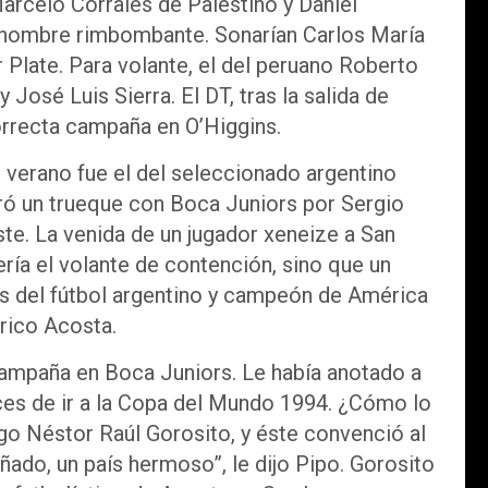
Marcelo Corrales de Palestino y Daniel
nombre rimbombante. Sonarían Carlos María
 Plate. Para volante, el del peruano Roberto
José Luis Sierra. El DT, tras la salida de
correcta campaña en O’Higgins.
l verano fue el del seleccionado argentino
ó un trueque con Boca Juniors por Sergio
te. La venida de un jugador xeneize a San
ría el volante de contención, sino que un
s del fútbol argentino y campeón de América
rico Acosta.
ampaña en Boca Juniors. Le había anotado a
nces de ir a la Copa del Mundo 1994. ¿Cómo lo
o Néstor Raúl Gorosito, y éste convenció al
ado, un país hermoso”, le dijo Pipo. Gorosito