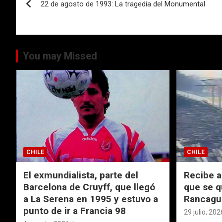
o
A
ar
22 de agosto de 1993: La tragedia del Monumental
de
o
p
tir
k
p
entradas
You may Missed
CHILE
CHILE
El exmundialista, parte del
Recibe a
Barcelona de Cruyff, que llegó
que se q
a La Serena en 1995 y estuvo a
Rancagu
punto de ir a Francia 98
29 julio, 202