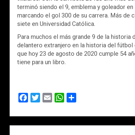
terminó siendo el 9, emblema y goleador en 
marcando el gol 300 de su carrera. Más de c
siete en Universidad Católica.
Para muchos el más grande 9 de la historia d
delantero extranjero en la historia del fútbol
que hoy 23 de agosto de 2020 cumple 54 año
tiene para un libro.
F
T
E
W
C
a
wi
m
h
o
ce
tt
ail
at
m
b
er
s
p
Navegación