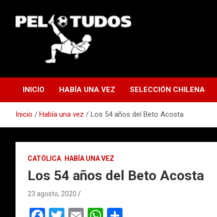
Saltar
al
contenido
www.pelotudos.cl
INICIO
HABÍA UNA VEZ
SELECCIÓN CHILENA
Inicio
Había una vez
Los 54 años del Beto Acosta
CATÓLICA
HABÍA UNA VEZ
Los 54 años del Beto Acosta
23 agosto, 2020
F
T
E
W
C