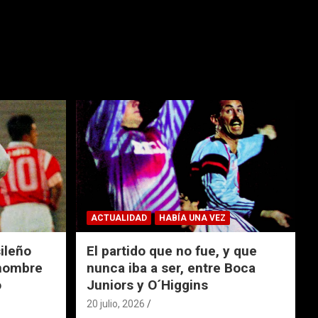
ACTUALIDAD
HABÍA UNA VEZ
ileño
El partido que no fue, y que
 nombre
nunca iba a ser, entre Boca
o
Juniors y O´Higgins
20 julio, 2026