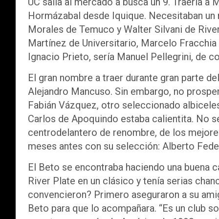
UC salía al mercado a busca un 9. Traería a 
Hormázabal desde Iquique. Necesitaban un 
Morales de Temuco y Walter Silvani de River
Martínez de Universitario, Marcelo Fracchia y 
Ignacio Prieto, sería Manuel Pellegrini, de 
El gran nombre a traer durante gran parte de
Alejandro Mancuso. Sin embargo, no prosper
Fabián Vázquez, otro seleccionado albiceles
Carlos de Apoquindo estaba calientita. No se
centrodelantero de renombre, de los mejore
meses antes con su selección: Alberto Fede
El Beto se encontraba haciendo una buena c
River Plate en un clásico y tenía serias cha
convencieron? Primero aseguraron a su amig
Beto para que lo acompañara. “Es un club soñ