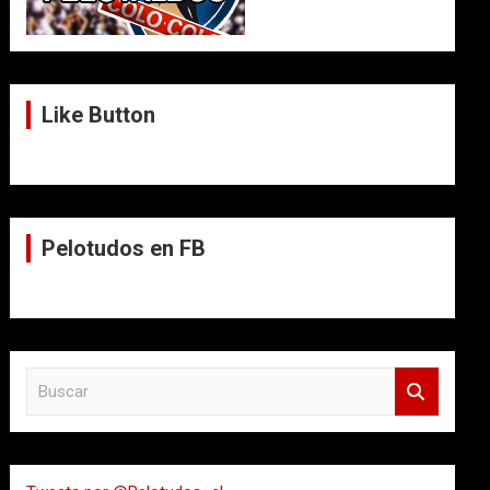
Like Button
Pelotudos en FB
B
u
s
c
a