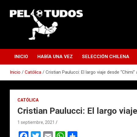
Saltar
al
contenido
www.pelotudos.cl
INICIO
HABÍA UNA VEZ
SELECCIÓN CHILENA
Inicio
Católica
Cristian Paulucci: El largo viaje desde “Chimi
CATÓLICA
Cristian Paulucci: El largo via
1 septiembre, 2021
F
T
E
W
C