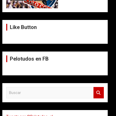
Like Button
Pelotudos en FB
B
u
s
c
a