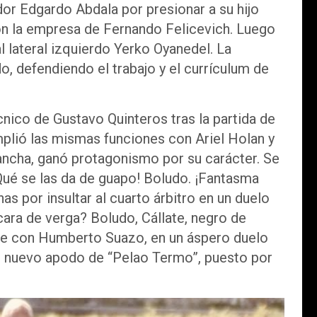
dor Edgardo Abdala por presionar a su hijo
on la empresa de Fernando Felicevich. Luego
l lateral izquierdo Yerko Oyanedel. La
o, defendiendo el trabajo y el currículum de
nico de Gustavo Quinteros tras la partida de
plió las mismas funciones con Ariel Holan y
cancha, ganó protagonismo por su carácter. Se
Qué se las da de guapo! Boludo. ¡Fantasma
s por insultar al cuarto árbitro en un duelo
ara de verga? Boludo, Cállate, negro de
 fue con Humberto Suazo, en un áspero duelo
su nuevo apodo de “Pelao Termo”, puesto por