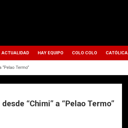
ACTUALIDAD
HAY EQUIPO
COLO COLO
CATÓLICA
” a “Pelao Termo”
je desde “Chimi” a “Pelao Termo”